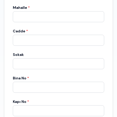
Mahalle
*
Cadde
*
Sokak
Bina No
*
Kapı No
*